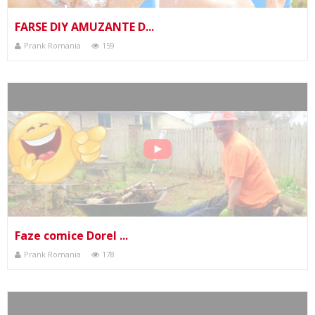
FARSE DIY AMUZANTE D...
Prank Romania
159
Faze comice Dorel ...
Prank Romania
178