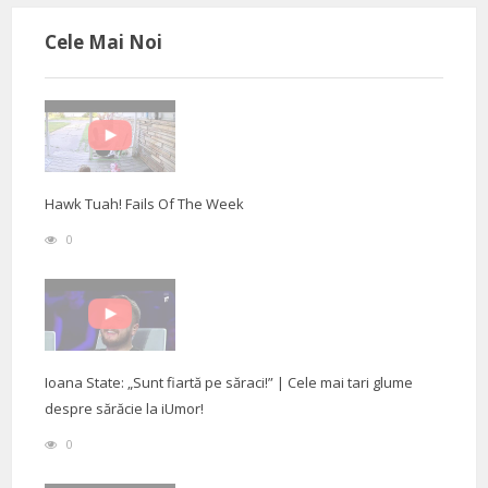
Cele Mai Noi
Hawk Tuah! Fails Of The Week
0
Ioana State: „Sunt fiartă pe săraci!” | Cele mai tari glume
despre sărăcie la iUmor!
0