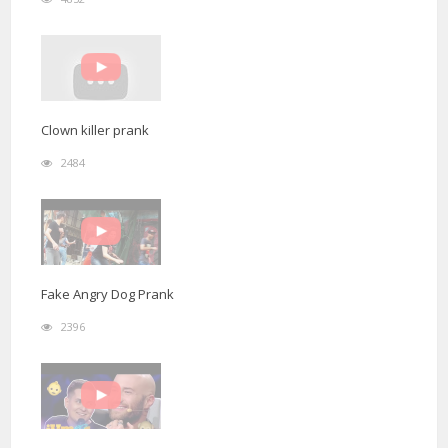
Clown killer prank
2484
Fake Angry Dog Prank
2396