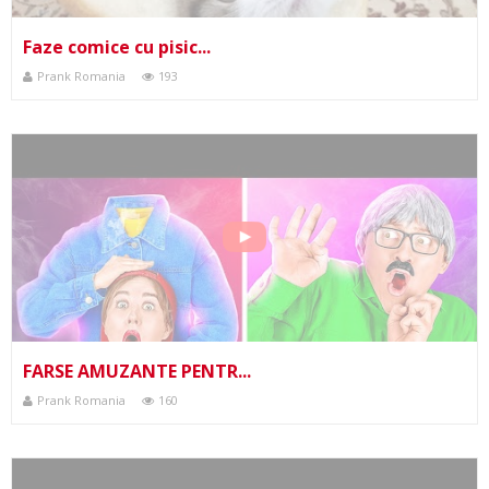
Faze comice cu pisic...
Prank Romania
193
FARSE AMUZANTE PENTR...
Prank Romania
160