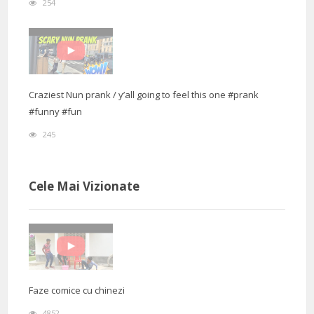
254
Craziest Nun prank / y’all going to feel this one #prank
#funny #fun
245
Cele Mai Vizionate
Faze comice cu chinezi
4852