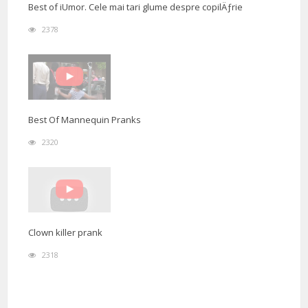
Best of iUmor. Cele mai tari glume despre copilÄƒrie
2378
Best Of Mannequin Pranks
2320
Clown killer prank
2318