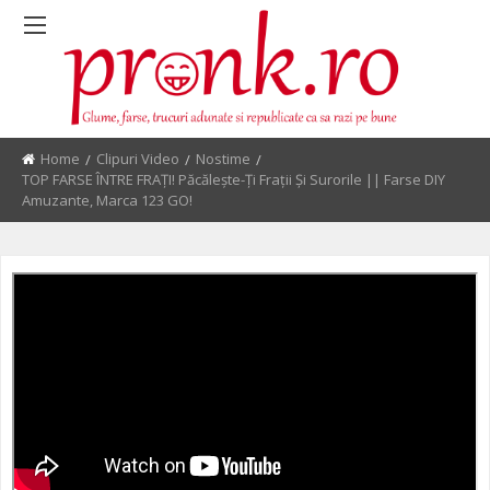
Home
Clipuri Video
Nostime
Current:
TOP FARSE ÎNTRE FRAȚI! Păcălește-Ți Frații Și Surorile || Farse DIY
Amuzante, Marca 123 GO!