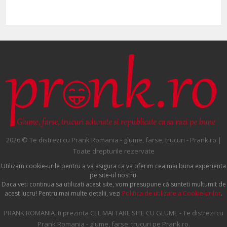
2026 © Te distrezi cu Prank Romania - glume, farse, trucuri - Prank.ro |
Toate drepturile rezervate
Utilizam cookie-urile pentru a va asigura ca va oferim cea mai buna experienta
pe site-ul nostru.
Daca veti continua sa utilizati acest site, vom presupune că sunteti multumit de
acest lucru! Pentru mai multe detalii, vezi
Politica de utilizare a Cookie-urilor
.
PRANK ROMANIA iti prezinta CEL MAI TARE SITE CU GLUME - Te distrezi cu
Prank Romania - glume, farse, trucuri pe Prank.ro.