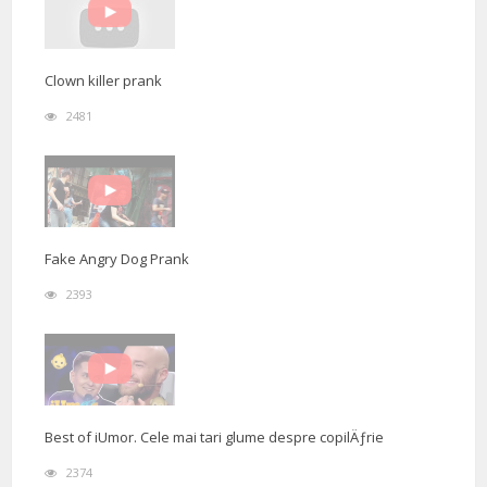
Clown killer prank
2481
Fake Angry Dog Prank
2393
Best of iUmor. Cele mai tari glume despre copilÄƒrie
2374