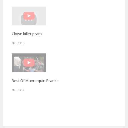
Clown killer prank
2315
Best Of Mannequin Pranks
2314