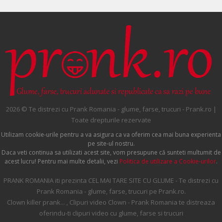
2026 © Te distrezi cu Prank Romania - glume, farse, trucuri - Prank.ro |
Toate drepturile rezervate
Utilizam cookie-urile pentru a va asigura ca va oferim cea mai buna experienta
pe site-ul nostru.
Daca veti continua sa utilizati acest site, vom presupune că sunteti multumit de
acest lucru! Pentru mai multe detalii, vezi
Politica de utilizare a Cookie-urilor
.
PRANK ROMANIA iti prezinta CEL MAI TARE SITE CU GLUME - Te distrezi cu
Prank Romania - glume, farse, trucuri pe Prank.ro.
Clown killer prank... , Clipuri video Clown - Prank Romania te distreaza
oferindu-ti clipuri video cu glume, farse si trucuri