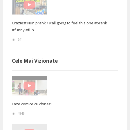
Craziest Nun prank / y’all going to feel this one #prank
#funny #fun
241
Cele Mai Vizionate
Faze comice cu chinezi
4849