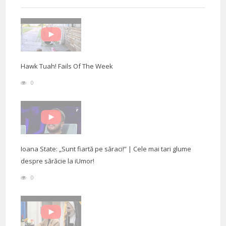
Hawk Tuah! Fails Of The Week
0
Ioana State: „Sunt fiartă pe săraci!” | Cele mai tari glume
despre sărăcie la iUmor!
0