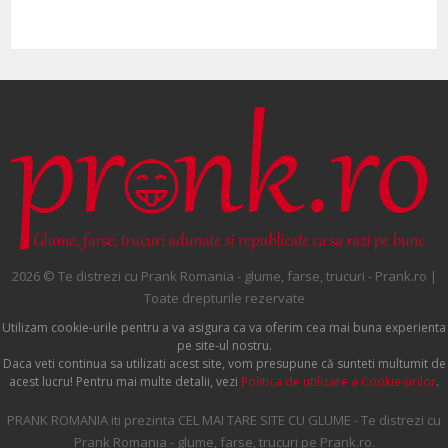
2026 © Te distrezi cu Prank Romania - glume, farse, trucuri - Prank.ro |
Toate drepturile rezervate
Utilizam cookie-urile pentru a va asigura ca va oferim cea mai buna experienta
pe site-ul nostru.
Daca veti continua sa utilizati acest site, vom presupune că sunteti multumit de
acest lucru! Pentru mai multe detalii, vezi
Politica de utilizare a Cookie-urilor
.
PRANK ROMANIA iti prezinta CEL MAI TARE SITE CU GLUME - Te distrezi cu
Prank Romania - glume, farse, trucuri pe Prank.ro.