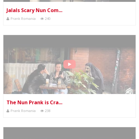
Jalals Scary Nun Com...
Prank Romania
240
The Nun Prank is Cra...
Prank Romania
238