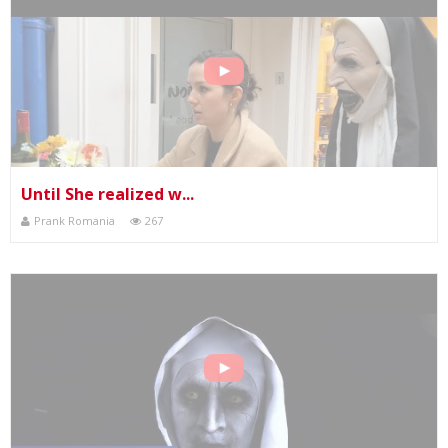
Until She realized w...
Prank Romania
267