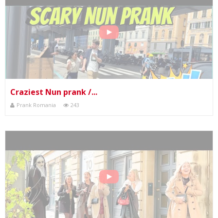
Craziest Nun prank /...
Prank Romania
243