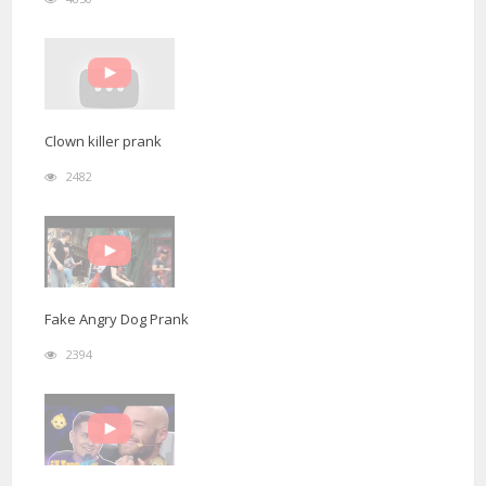
Clown killer prank
2482
Fake Angry Dog Prank
2394