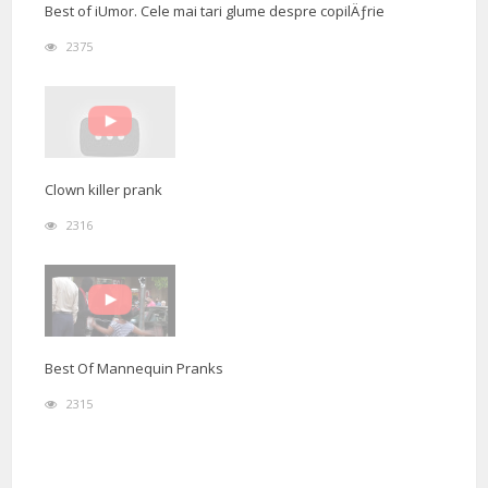
Best of iUmor. Cele mai tari glume despre copilÄƒrie
2375
Clown killer prank
2316
Best Of Mannequin Pranks
2315