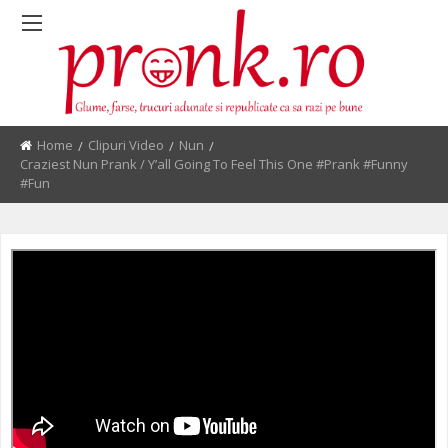
Home
Clipuri Video
Nun
Current:
Craziest Nun Prank / Y’all Going To Feel This One #prank #funny
#fun