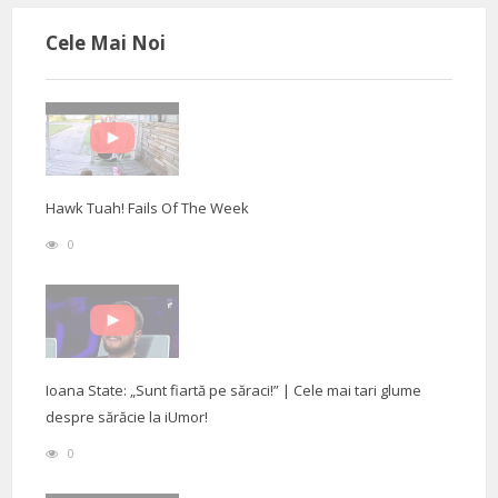
Cele Mai Noi
Hawk Tuah! Fails Of The Week
0
Ioana State: „Sunt fiartă pe săraci!” | Cele mai tari glume
despre sărăcie la iUmor!
0