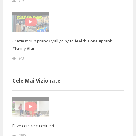
252
Craziest Nun prank / y’all going to feel this one #prank
#funny #fun
243
Cele Mai Vizionate
Faze comice cu chinezi
4850