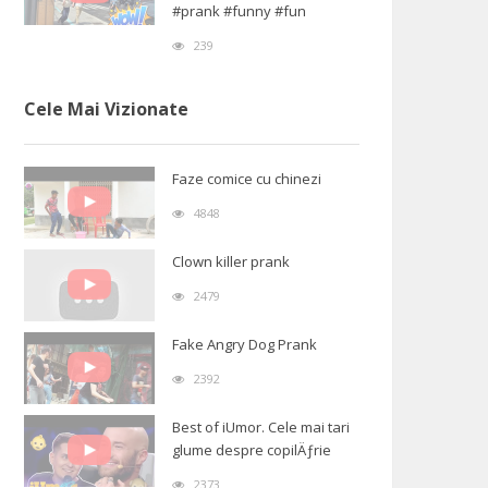
#prank #funny #fun
239
Cele Mai Vizionate
Faze comice cu chinezi
4848
Clown killer prank
2479
Fake Angry Dog Prank
2392
Best of iUmor. Cele mai tari
glume despre copilÄƒrie
2373