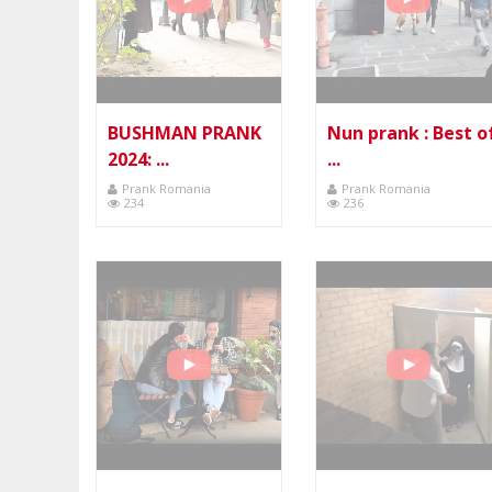
BUSHMAN PRANK
Nun prank : Best o
2024: ...
...
Prank Romania
Prank Romania
234
236