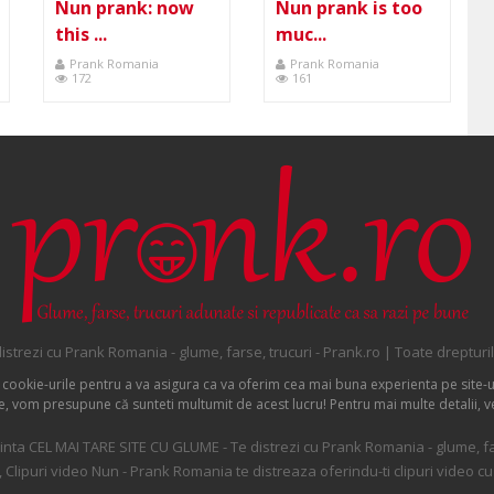
N
Nun prank: now
Nun prank is too
this ...
muc...
Prank Romania
Prank Romania
172
161
istrezi cu Prank Romania - glume, farse, trucuri - Prank.ro | Toate drepturi
 cookie-urile pentru a va asigura ca va oferim cea mai buna experienta pe site-u
ite, vom presupune că sunteti multumit de acest lucru! Pentru mai multe detalii, v
nta CEL MAI TARE SITE CU GLUME - Te distrezi cu Prank Romania - glume, far
 , Clipuri video Nun - Prank Romania te distreaza oferindu-ti clipuri video cu