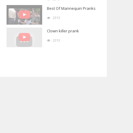
Best Of Mannequin Pranks
2313
Clown killer prank
2313