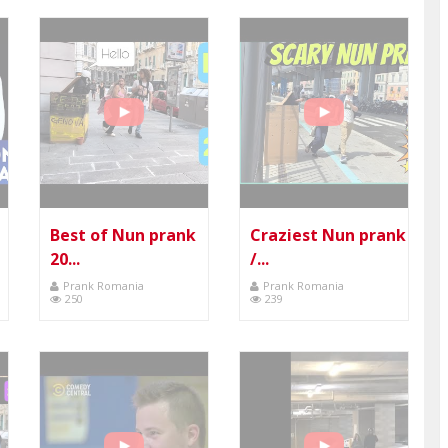
Best of Nun prank
Craziest Nun prank
20...
/...
Prank Romania
Prank Romania
250
239