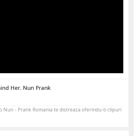
hind Her. Nun Prank
ideo Nun - Prank Romania te distreaza oferindu-ti clipuri