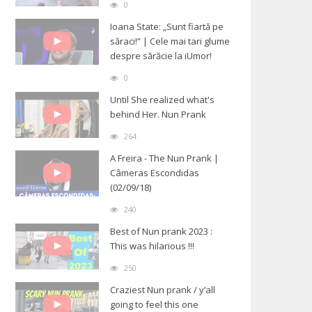
0
Ioana State: „Sunt fiartă pe
săraci!” | Cele mai tari glume
despre sărăcie la iUmor!
0
Until She realized what's
behind Her. Nun Prank
264
A Freira - The Nun Prank |
Câmeras Escondidas
(02/09/18)
240
Best of Nun prank 2023 :
This was hilarious !!!
250
Craziest Nun prank / y’all
going to feel this one