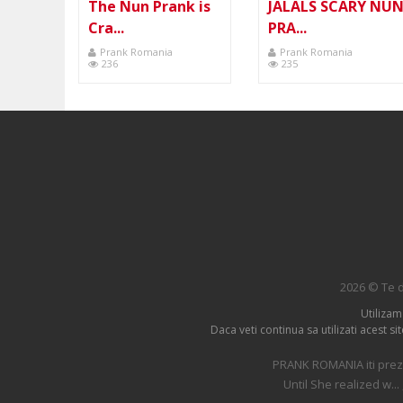
The Nun Prank is
JALALS SCARY NU
Cra...
PRA...
Prank Romania
Prank Romania
236
235
2026 © Te d
Utilizam
Daca veti continua sa utilizati acest s
PRANK ROMANIA iti prezi
Until She realized w...