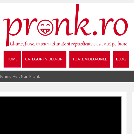
HOME
CATEGORII VIDEO-URI
TOATE VIDEO-URILE
BLOG
 Behind Her. Nun Prank