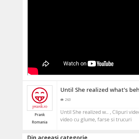
ME
URI
E
Until She realized what's be
COSATOARE
263
Until She realized w... , Clipuri v
Prank
video cu glume, farse si trucuri
Romania
Din aceeasi categorie