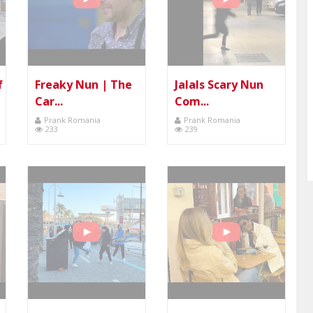
f
Freaky Nun | The
Jalals Scary Nun
Car...
Com...
Prank Romania
Prank Romania
233
239