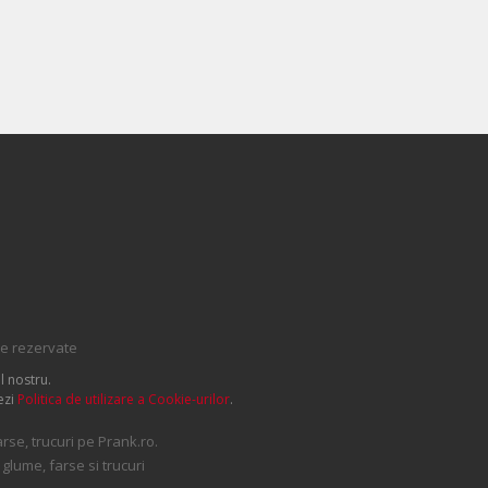
le rezervate
l nostru.
ezi
Politica de utilizare a Cookie-urilor
.
se, trucuri pe Prank.ro.
 glume, farse si trucuri