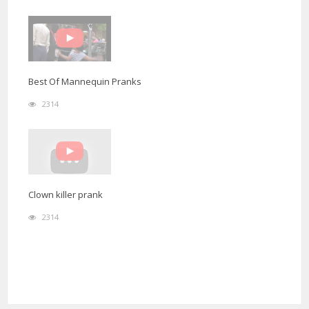
Best Of Mannequin Pranks
2314
Clown killer prank
2314