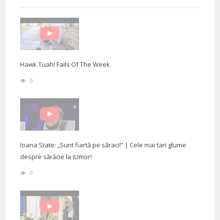
Hawk Tuah! Fails Of The Week
0
Ioana State: „Sunt fiartă pe săraci!” | Cele mai tari glume
despre sărăcie la iUmor!
0