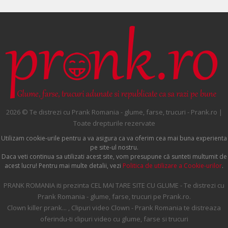
2026 © Te distrezi cu Prank Romania - glume, farse, trucuri - Prank.ro |
Toate drepturile rezervate
Utilizam cookie-urile pentru a va asigura ca va oferim cea mai buna experienta
pe site-ul nostru.
Daca veti continua sa utilizati acest site, vom presupune că sunteti multumit de
acest lucru! Pentru mai multe detalii, vezi
Politica de utilizare a Cookie-urilor
.
PRANK ROMANIA iti prezinta CEL MAI TARE SITE CU GLUME - Te distrezi cu
Prank Romania - glume, farse, trucuri pe Prank.ro.
Clown killer prank... , Clipuri video Clown - Prank Romania te distreaza
oferindu-ti clipuri video cu glume, farse si trucuri