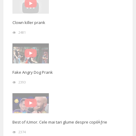
Clown killer prank
2481
Fake Angry Dog Prank
2393
Best of iUmor. Cele mai tari glume despre copilÄƒrie
2374