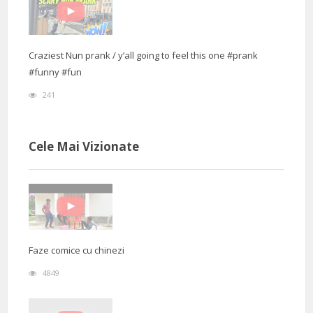
Craziest Nun prank / y’all going to feel this one #prank
#funny #fun
241
Cele Mai Vizionate
Faze comice cu chinezi
4849