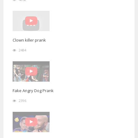
Clown killer prank
2484
Fake Angry Dog Prank
2396