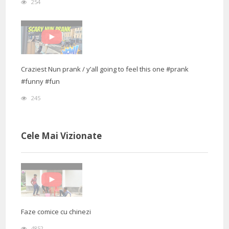
254
Craziest Nun prank / y’all going to feel this one #prank
#funny #fun
245
Cele Mai Vizionate
Faze comice cu chinezi
4852