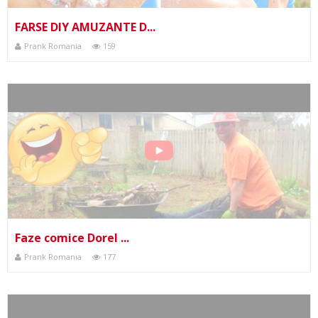
FARSE DIY AMUZANTE D...
Prank Romania
159
Faze comice Dorel ...
Prank Romania
177