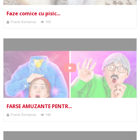
Faze comice cu pisic...
Prank Romania
193
FARSE AMUZANTE PENTR...
Prank Romania
160