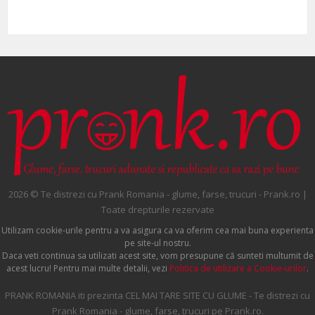
2026 © Te distrezi cu Prank Romania - glume, farse, trucuri - Prank.ro |
Toate drepturile rezervate
Utilizam cookie-urile pentru a va asigura ca va oferim cea mai buna experienta
pe site-ul nostru.
Daca veti continua sa utilizati acest site, vom presupune că sunteti multumit de
acest lucru! Pentru mai multe detalii, vezi
Politica de utilizare a Cookie-urilor
.
PRANK ROMANIA iti prezinta CEL MAI TARE SITE CU GLUME - Te distrezi cu
Prank Romania - glume, farse, trucuri pe Prank.ro.