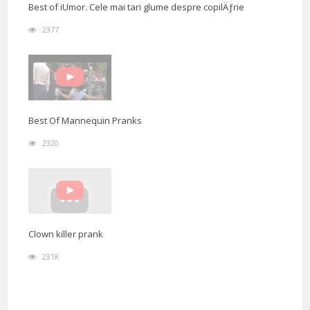
Best of iUmor. Cele mai tari glume despre copilÄƒrie
2377
Best Of Mannequin Pranks
2320
Clown killer prank
2318