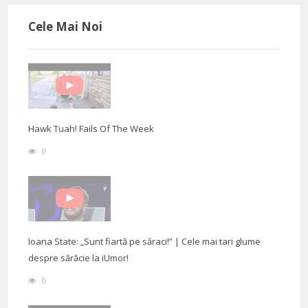
Cele Mai Noi
Hawk Tuah! Fails Of The Week
0
Ioana State: „Sunt fiartă pe săraci!” | Cele mai tari glume
despre sărăcie la iUmor!
0