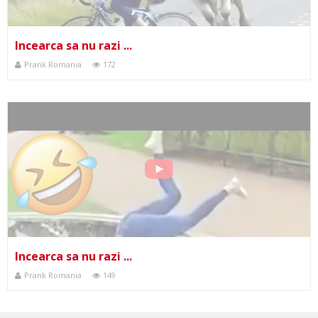
Incearca sa nu razi ...
Prank Romania
172
Incearca sa nu razi ...
Prank Romania
149