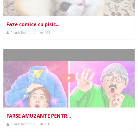
Faze comice cu pisic...
Prank Romania
193
FARSE AMUZANTE PENTR...
Prank Romania
160