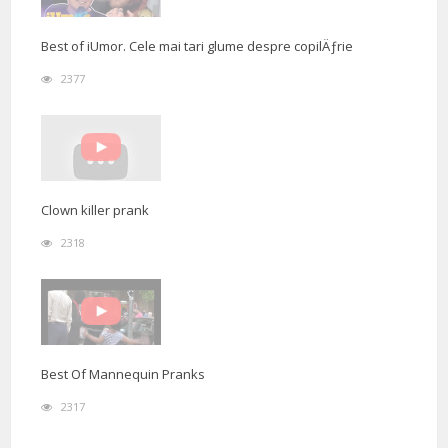
Best of iUmor. Cele mai tari glume despre copilÄƒrie
2377
Clown killer prank
2318
Best Of Mannequin Pranks
2317