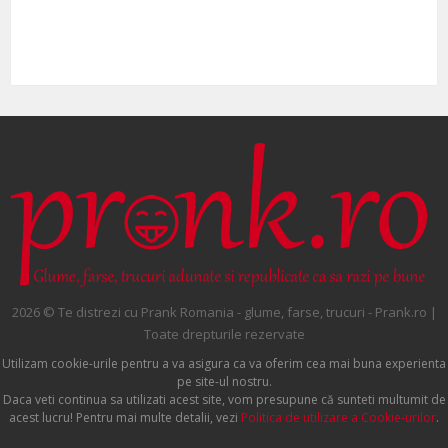
2026 © Te distrezi cu Prank Romania - glume, farse, trucuri - Prank.ro |
Toate drepturile rezervate
Utilizam cookie-urile pentru a va asigura ca va oferim cea mai buna experienta
pe site-ul nostru.
Daca veti continua sa utilizati acest site, vom presupune că sunteti multumit de
acest lucru! Pentru mai multe detalii, vezi
Politica de utilizare a Cookie-urilor
.