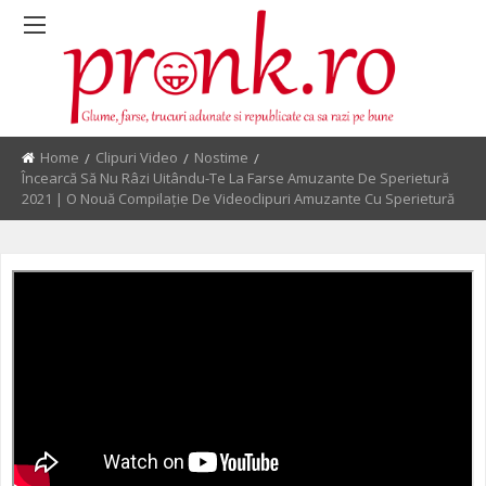
Home
Clipuri Video
Nostime
Current:
Încearcă Să Nu Râzi Uitându-Te La Farse Amuzante De Sperietură
2021 | O Nouă Compilație De Videoclipuri Amuzante Cu Sperietură