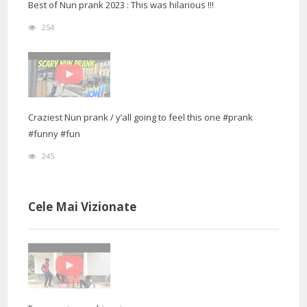
Best of Nun prank 2023 : This was hilarious !!!
254
Craziest Nun prank / y’all going to feel this one #prank
#funny #fun
245
Cele Mai Vizionate