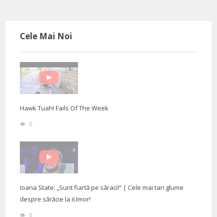
Cele Mai Noi
Hawk Tuah! Fails Of The Week
0
Ioana State: „Sunt fiartă pe săraci!” | Cele mai tari glume
despre sărăcie la iUmor!
0