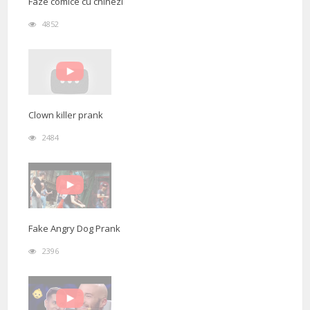
Faze comice cu chinezi
4852
Clown killer prank
2484
Fake Angry Dog Prank
2396