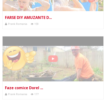
FARSE DIY AMUZANTE D...
Prank Romania
159
Faze comice Dorel ...
Prank Romania
177