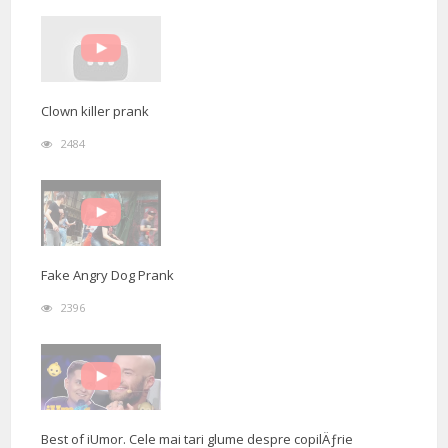
Clown killer prank
2484
Fake Angry Dog Prank
2396
Best of iUmor. Cele mai tari glume despre copilÄƒrie