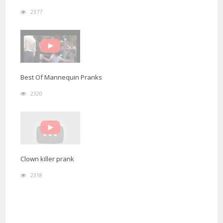
2377
Best Of Mannequin Pranks
2320
Clown killer prank
2318