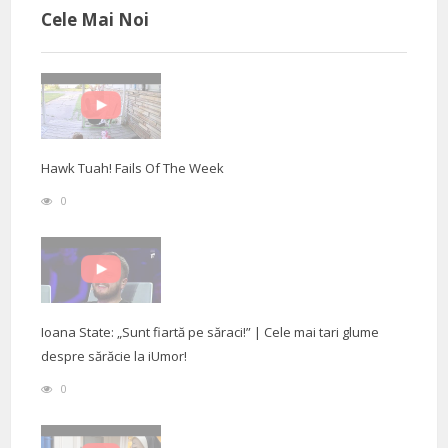
Cele Mai Noi
Hawk Tuah! Fails Of The Week
0
Ioana State: „Sunt fiartă pe săraci!” | Cele mai tari glume
despre sărăcie la iUmor!
0