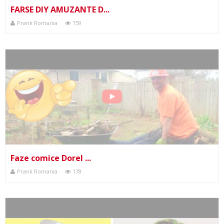
FARSE DIY AMUZANTE D...
Prank Romania
159
Faze comice Dorel ...
Prank Romania
178