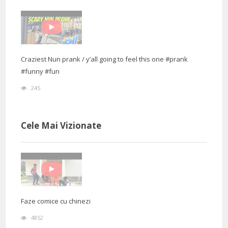
Craziest Nun prank / y’all going to feel this one #prank
#funny #fun
245
Cele Mai Vizionate
Faze comice cu chinezi
4852