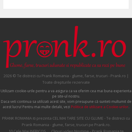
2026 © Te distrezi cu Prank Romania - glume, farse, trucuri - Prank.ro |
Toate drepturile rezervate
Utilizam cookie-urile pentru a va asigura ca va oferim cea mai buna experienta
pe site-ul nostru.
Daca veti continua sa utilizati acest site, vom presupune că sunteti multumit de
acest lucru! Pentru mai multe detalii, vezi
Politica de utilizare a Cookie-urilor
.
PRANK ROMANIA iti prezinta CEL MAI TARE SITE CU GLUME - Te distrezi cu
Prank Romania - glume, farse, trucuri pe Prank.ro.
10 Cele Mai INFRICOS... , Clipuri video Nostime - Prank Romania te