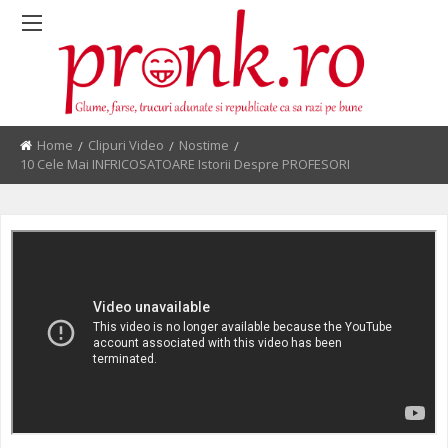
Home
Clipuri Video
Nostime
Current:
10 Cele Mai INFRICOSATOARE Istorii Despre PROFESORI