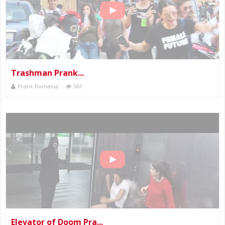
Trashman Prank...
Prank Romania
561
Elevator of Doom Pra...