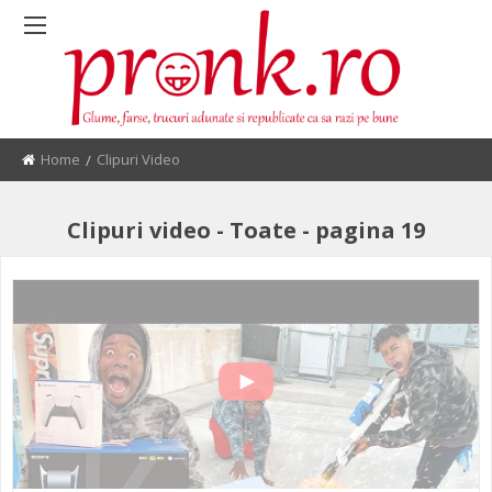
Home
Current:
Clipuri Video
Clipuri video - Toate - pagina 19