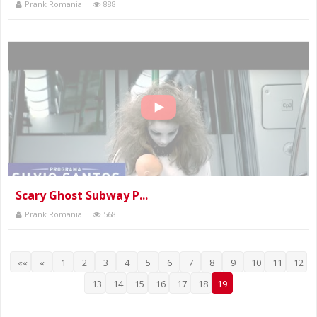
Prank Romania
888
Scary Ghost Subway P...
Prank Romania
568
««
«
1
2
3
4
5
6
7
8
9
10
11
12
13
14
15
16
17
18
19