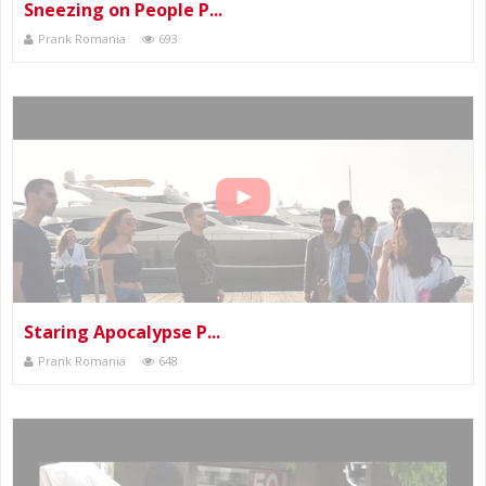
Sneezing on People P...
Prank Romania
693
Staring Apocalypse P...
Prank Romania
648