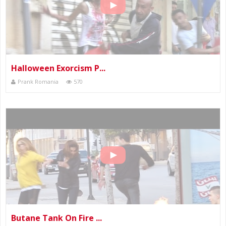
Halloween Exorcism P...
Prank Romania
570
Butane Tank On Fire ...