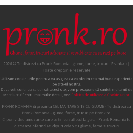
2026 © Te distrezi cu Prank Romania - glume, farse, trucuri - Prank.ro |
Toate drepturile rezervate
Utilizam cookie-urile pentru a va asigura ca va oferim cea mai buna experienta
pe site-ul nostru.
Daca veti continua sa utilizati acest site, vom presupune că sunteti multumit de
acest lucru! Pentru mai multe detalii, vezi
Politica de utilizare a Cookie-urilor
.
PRANK ROMANIA iti prezinta CEL MAI TARE SITE CU GLUME - Te distrezi cu
Prank Romania - glume, farse, trucuri pe Prank.ro.
Clipuri video amuzante care te tin cu sufletul la gura - Prank Romania te
distreaza oferindu-ti clipuri video cu glume, farse si trucuri