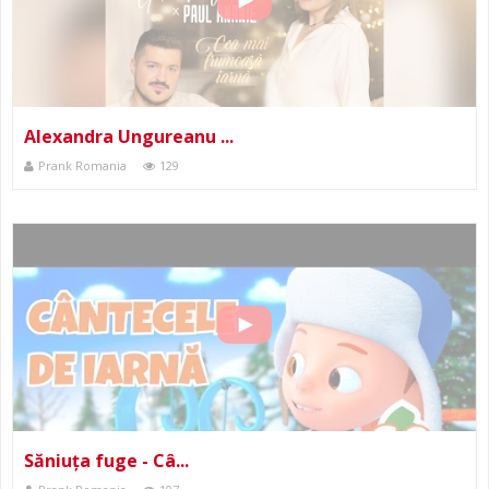
Alexandra Ungureanu ...
Prank Romania
129
Săniuța fuge - Câ...