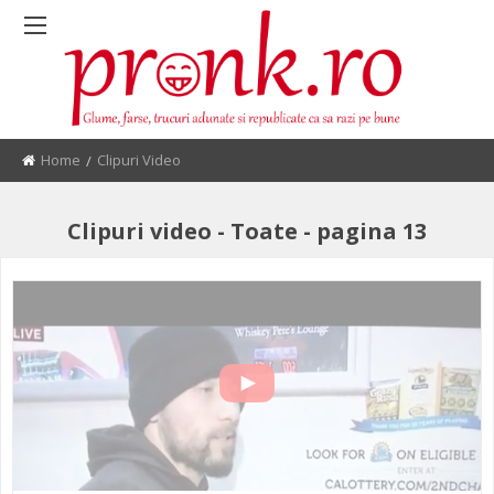
Home
Current:
Clipuri Video
Clipuri video - Toate - pagina 13