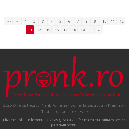
««
«
1
2
3
4
5
6
7
8
9
10
11
12
13
14
15
16
17
18
19
»
»»
2026 © Te distrezi cu Prank Romania - glume, farse, trucuri - Prank.ro |
Toate drepturile rezervate
Utilizam cookie-urile pentru a va asigura ca va oferim cea mai buna experienta
pe site-ul nostru.