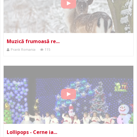
Muzică frumoasă re...
Prank Romania
115
Lollipops - Cerne ia...