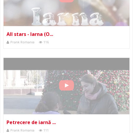
All stars - Iarna (O...
Prank Romania
116
Petrecere de iarnă ...
Prank Romania
111