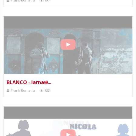
Prank Romania
107
BLANCO - Iarna❄️...
Prank Romania
133