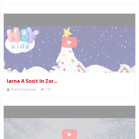
Iarna A Sosit In Zor...
Prank Romania
118