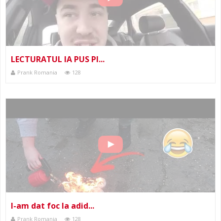
LECTURATUL IA PUS PI...
Prank Romania
128
I-am dat foc la adid...
Prank Romania
128