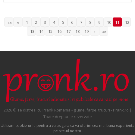
««
«
1
2
3
4
5
6
7
8
9
10
11
12
13
14
15
16
17
18
19
»
»»
2026 © Te distrezi cu Prank Romania - glume, farse, trucuri - Prank.ro |
Toate drepturile rezervate
Utilizam cookie-urile pentru a va asigura ca va oferim cea mai buna experienta
pe site-ul nostru.