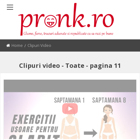
Home
Current:
Clipuri Video
Clipuri video - Toate - pagina 11