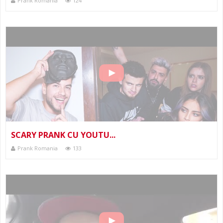
Prank Romania
124
SCARY PRANK CU YOUTU...
Prank Romania
133