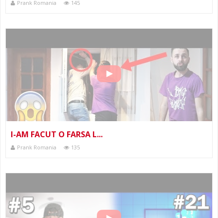
Prank Romania
145
I-AM FACUT O FARSA L...
Prank Romania
135