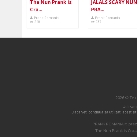
The Nun Prank is
JALALS SCARY NU
Cra...
PRA...
Prank Romania
Prank Romania
240
237
2026 © Te d
Utilizam
Daca veti continua sa utilizati acest s
PRANK ROMANIA iti prezi
The Nun Prank is Cra...