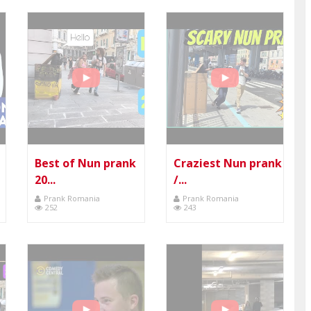
Best of Nun prank
Craziest Nun prank
20...
/...
Prank Romania
Prank Romania
252
243