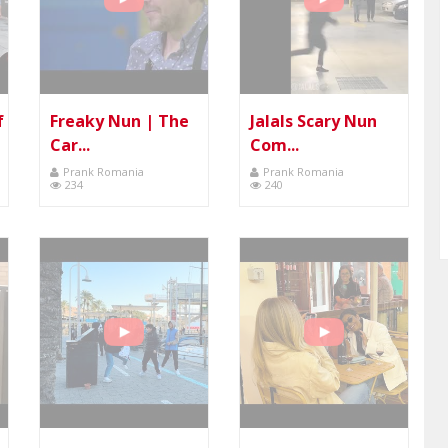
f
Freaky Nun | The
Jalals Scary Nun
Car...
Com...
Prank Romania
Prank Romania
234
240