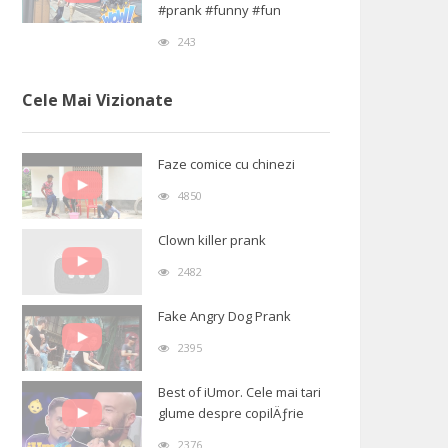
#prank #funny #fun
243
Cele Mai Vizionate
Faze comice cu chinezi
4850
Clown killer prank
2482
Fake Angry Dog Prank
2395
Best of iUmor. Cele mai tari
glume despre copilÄƒrie
2376