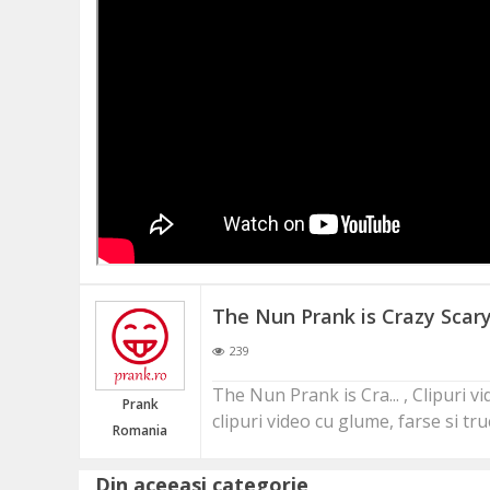
ME
URI
E
The Nun Prank is Crazy Scar
COSATOARE
239
The Nun Prank is Cra... , Clipuri 
Prank
clipuri video cu glume, farse si tru
Romania
Din aceeasi categorie