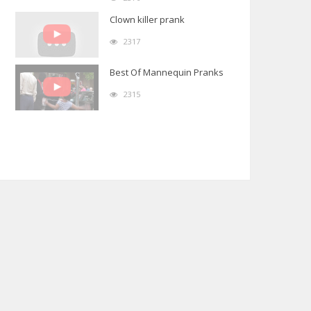
Clown killer prank
2317
Best Of Mannequin Pranks
2315