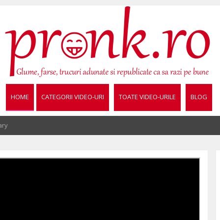
HOME
CATEGORII VIDEO-URI
TOATE VIDEO-URILE
BLOG
ary