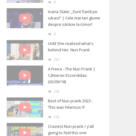
0
Ioana State: „Sunt fiartă pe
săraci!” | Cele mai tari glume
despre sărăcie la iUmor!
0
Until She realized what's
behind Her. Nun Prank
267
A Freira - The Nun Prank |
Câmeras Escondidas
(02/09/18)
242
Best of Nun prank 2023 :
This was hilarious !!!
252
Craziest Nun prank / y’all
going to feel this one