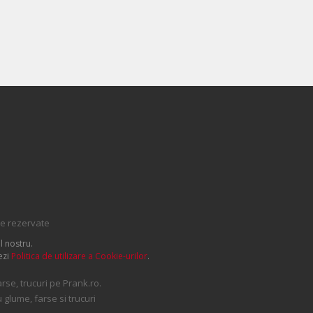
le rezervate
l nostru.
ezi
Politica de utilizare a Cookie-urilor
.
se, trucuri pe Prank.ro.
 glume, farse si trucuri