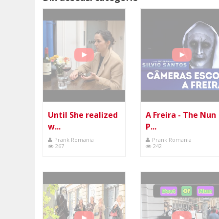
Until She realized
A Freira - The Nun
w...
P...
Prank Romania
Prank Romania
267
242