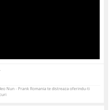
y
video Nun - Prank Romania te distreaza oferindu-ti
curi