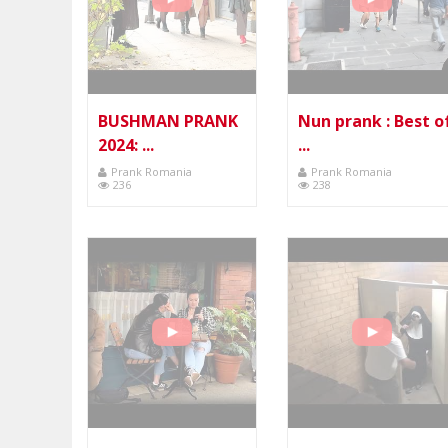
BUSHMAN PRANK
Nun prank : Best o
2024: ...
...
Prank Romania
Prank Romania
236
238