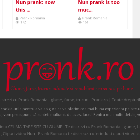
N
Nun prank: now
Nun prank is too
this ...
muc...
Prank Romania
Prank Romania
172
161
istrezi cu Prank Romania - glume, farse, trucuri - Prank.ro | Toate drepturi
 cookie-urile pentru a va asigura ca va oferim cea mai buna experienta pe site-u
ite, vom presupune că sunteti multumit de acest lucru! Pentru mai multe detalii, v
nta CEL MAI TARE SITE CU GLUME - Te distrezi cu Prank Romania - glume, far
 , Clipuri video Nun - Prank Romania te distreaza oferindu-ti clipuri video cu