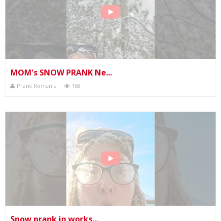
MOM's SNOW PRANK Ne...
Prank Romania
168
Snow prank in works...