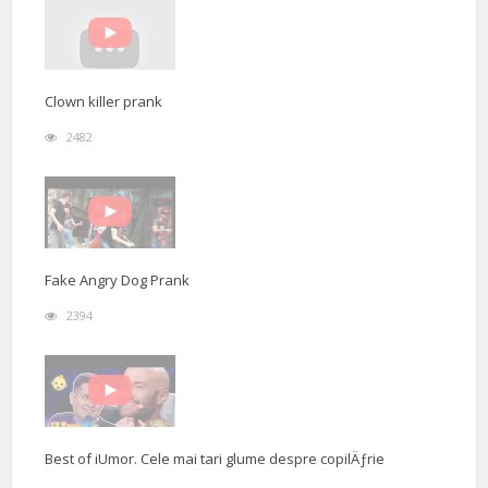
Clown killer prank
2482
Fake Angry Dog Prank
2394
Best of iUmor. Cele mai tari glume despre copilÄƒrie