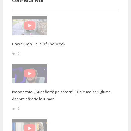
Cele Mai Noi
Hawk Tuah! Fails Of The Week
0
Ioana State: „Sunt fiartă pe săraci!” | Cele mai tari glume
despre sărăcie la iUmor!
0