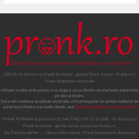
2026 © Te distrezi cu Prank Romania - glume, farse, trucuri - Prank.ro |
Toate drepturile rezervate
Utilizam cookie-urile pentru a va asigura ca va oferim cea mai buna experienta
pe site-ul nostru.
Daca veti continua sa utilizati acest site, vom presupune că sunteti multumit de
acest lucru! Pentru mai multe detalii, vezi
Politica de utilizare a Cookie-urilor
.
PRANK ROMANIA iti prezinta CEL MAI TARE SITE CU GLUME - Te distrezi cu
Prank Romania - glume, farse, trucuri pe Prank.ro.
My friend in winter ... , Clipuri video Iarna - Prank Romania te distreaza