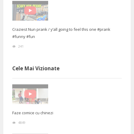
Craziest Nun prank / y’all going to feel this one #prank
#funny #fun
241
Cele Mai Vizionate
Faze comice cu chinezi
4849