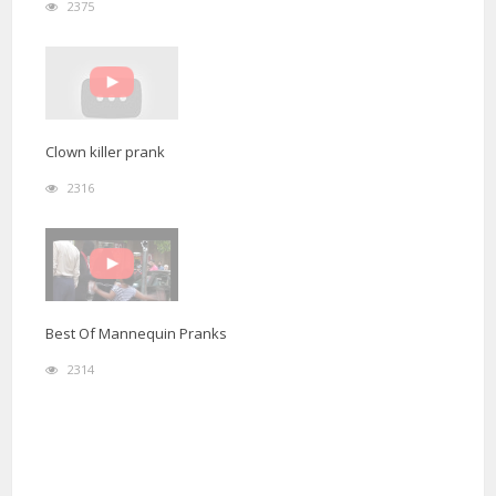
2375
Clown killer prank
2316
Best Of Mannequin Pranks
2314