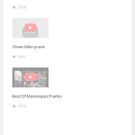
2376
Clown killer prank
2317
Best Of Mannequin Pranks
2316