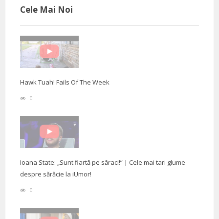
Cele Mai Noi
Hawk Tuah! Fails Of The Week
0
Ioana State: „Sunt fiartă pe săraci!” | Cele mai tari glume
despre sărăcie la iUmor!
0