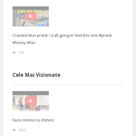
Craziest Nun prank / y’all going to feel this one #prank
#funny #fun
243
Cele Mai Vizionate
Faze comice cu chinezi
4850