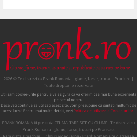
2026 © Te distrezi cu Prank Romania - glume, farse, trucuri - Prank.ro |
Toate drepturile rezervate
Utilizam cookie-urile pentru a va asigura ca va oferim cea mai buna experienta
pe site-ul nostru.
Daca veti continua sa utilizati acest site, vom presupune că sunteti multumit de
acest lucru! Pentru mai multe detalii, vezi
Politica de utilizare a Cookie-urilor
.
PRANK ROMANIA iti prezinta CEL MAI TARE SITE CU GLUME - Te distrezi cu
Prank Romania - glume, farse, trucuri pe Prank.ro.
I-am distrus machiaj... , Clipuri video Iarna - Prank Romania te distreaza