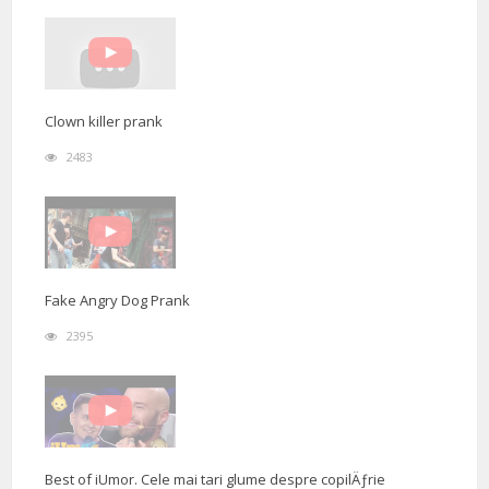
Clown killer prank
2483
Fake Angry Dog Prank
2395
Best of iUmor. Cele mai tari glume despre copilÄƒrie