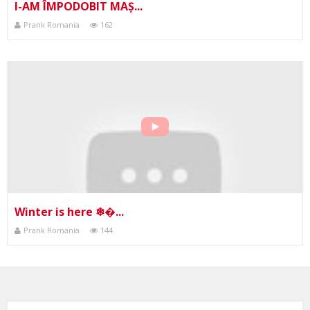
I-AM ÎMPODOBIT MAȘ...
Prank Romania
162
Winter is here ❄�...
Prank Romania
144