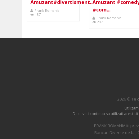
Amuzant#divertisment...
Amuzant #comed
#com...
Prank Romania
187
Prank Romania
207
2026 © Te d
Utilizam
Daca veti continua sa utilizati acest s
PRANK ROMANIA iti prezi
Bancuri Diverse de l... ,