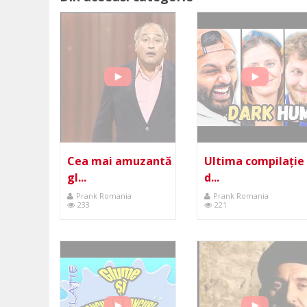
Cea mai amuzantă
Ultima compilație
gl...
d...
Prank Romania
Prank Romania
233
221