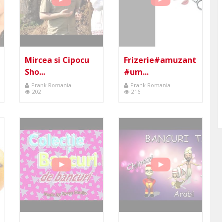
Mircea si Cipocu
Frizerie#amuzant
Sho...
#um...
Prank Romania
Prank Romania
202
216