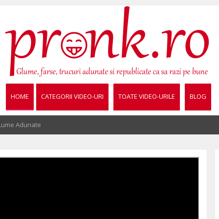
HOME
CATEGORII VIDEO-URI
TOATE VIDEO-URILE
BLOG
 Lume Adunate