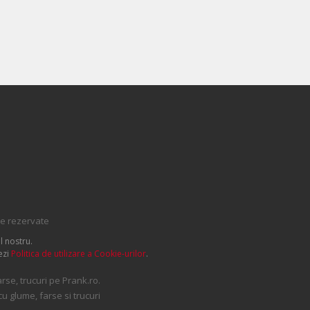
le rezervate
l nostru.
ezi
Politica de utilizare a Cookie-urilor
.
se, trucuri pe Prank.ro.
cu glume, farse si trucuri