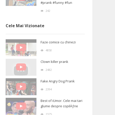
#prank #funny #fun
242
Cele Mai Vizionate
Faze comice cu chinezi
4850
Clown killer prank
2482
Fake Angry Dog Prank
2394
Best of iUmor. Cele mai tari
glume despre copilÄƒrie
2375