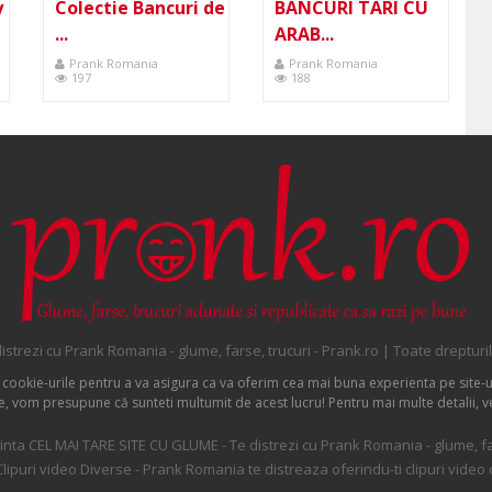
y
Colectie Bancuri de
BANCURI TARI CU
...
ARAB...
Prank Romania
Prank Romania
197
188
istrezi cu Prank Romania - glume, farse, trucuri - Prank.ro | Toate drepturi
 cookie-urile pentru a va asigura ca va oferim cea mai buna experienta pe site-u
ite, vom presupune că sunteti multumit de acest lucru! Pentru mai multe detalii, v
nta CEL MAI TARE SITE CU GLUME - Te distrezi cu Prank Romania - glume, far
 Clipuri video Diverse - Prank Romania te distreaza oferindu-ti clipuri video 