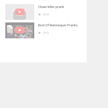
Clown killer prank
2316
Best Of Mannequin Pranks
2315