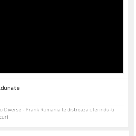
Adunate
ideo Diverse - Prank Romania te distreaza oferindu-ti
curi