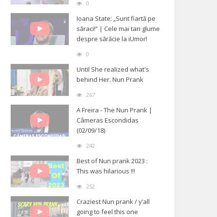
0
Ioana State: „Sunt fiartă pe
săraci!” | Cele mai tari glume
despre sărăcie la iUmor!
0
Until She realized what's
behind Her. Nun Prank
267
A Freira - The Nun Prank |
Câmeras Escondidas
(02/09/18)
242
Best of Nun prank 2023 :
This was hilarious !!!
252
Craziest Nun prank / y’all
going to feel this one