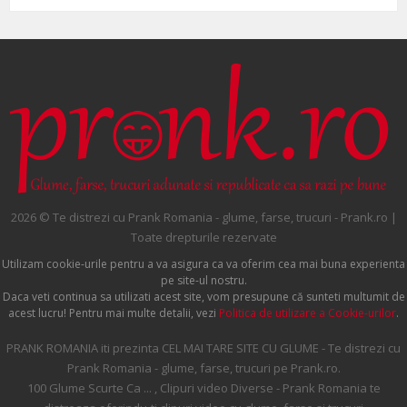
2026 © Te distrezi cu Prank Romania - glume, farse, trucuri - Prank.ro |
Toate drepturile rezervate
Utilizam cookie-urile pentru a va asigura ca va oferim cea mai buna experienta
pe site-ul nostru.
Daca veti continua sa utilizati acest site, vom presupune că sunteti multumit de
acest lucru! Pentru mai multe detalii, vezi
Politica de utilizare a Cookie-urilor
.
PRANK ROMANIA iti prezinta CEL MAI TARE SITE CU GLUME - Te distrezi cu
Prank Romania - glume, farse, trucuri pe Prank.ro.
100 Glume Scurte Ca ... , Clipuri video Diverse - Prank Romania te