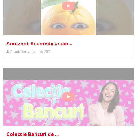
Amuzant #comedy #com...
Prank Romania
207
Colectie Bancuri de ...