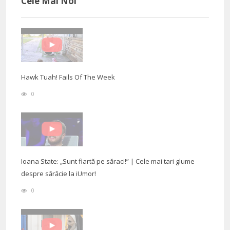
Cele Mai Noi
Hawk Tuah! Fails Of The Week
0
Ioana State: „Sunt fiartă pe săraci!” | Cele mai tari glume
despre sărăcie la iUmor!
0