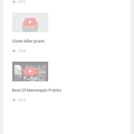
2375
Clown killer prank
2316
Best Of Mannequin Pranks
2314