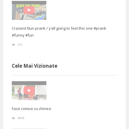
Craziest Nun prank / y’all going to feel this one #prank
#funny #fun
241
Cele Mai Vizionate
Faze comice cu chinezi
4849