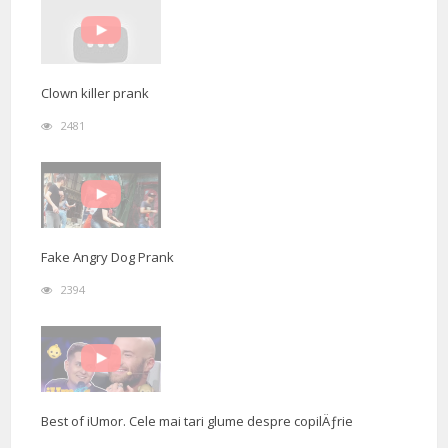
Clown killer prank
2481
Fake Angry Dog Prank
2394
Best of iUmor. Cele mai tari glume despre copilÄƒrie